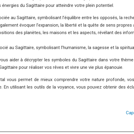
 énergies du Sagittaire pour atteindre votre plein potentiel.
e au Sagittaire, symbolisant l’équilibre entre les opposés, la recher
alement évoquer l’expansion, la liberté et la quête de sens propres a
itions des planètes, les maisons et les aspects, révélant des inform
é au Sagittaire, symbolisant l’humanisme, la sagesse et la spiritual
 vous aider à décrypter les symboles du Sagittaire dans votre thème
Sagittaire pour réaliser vos rêves et vivre une vie plus épanouie.
atal vous permet de mieux comprendre votre nature profonde, vos a
le. En utilisant les outils de la voyance, vous pouvez obtenir des éc
Capr