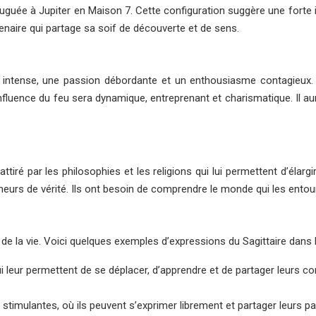
uguée à Jupiter en Maison 7. Cette configuration suggère une forte 
rtenaire qui partage sa soif de découverte et de sens.
 intense, une passion débordante et un enthousiasme contagieux. Le f
 influence du feu sera dynamique, entreprenant et charismatique. Il
 attiré par les philosophies et les religions qui lui permettent d’éla
urs de vérité. Ils ont besoin de comprendre le monde qui les entoure
a vie. Voici quelques exemples d’expressions du Sagittaire dans la car
ui leur permettent de se déplacer, d’apprendre et de partager leurs 
t stimulantes, où ils peuvent s’exprimer librement et partager leurs p