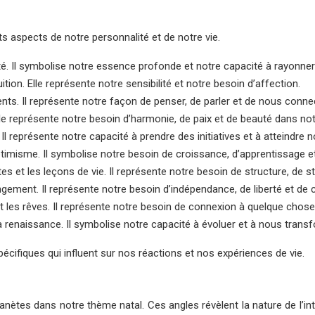
 aspects de notre personnalité et de notre vie.
lité. Il symbolise notre essence profonde et notre capacité à rayonne
tion. Elle représente notre sensibilité et notre besoin d’affection.
ments. Il représente notre façon de penser, de parler et de nous conne
 Elle représente notre besoin d’harmonie, de paix et de beauté dans not
. Il représente notre capacité à prendre des initiatives et à atteindre n
’optimisme. Il symbolise notre besoin de croissance, d’apprentissage
mites et les leçons de vie. Il représente notre besoin de structure, de sta
hangement. Il représente notre besoin d’indépendance, de liberté et de c
ion et les rêves. Il représente notre besoin de connexion à quelque cho
la renaissance. Il symbolise notre capacité à évoluer et à nous trans
pécifiques qui influent sur nos réactions et nos expériences de vie.
anètes dans notre thème natal. Ces angles révèlent la nature de l’in